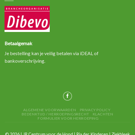
Betaalgemak
Je bestelling kan je veilig betalen via iDEAL of
bankoverschrijving.
ALGEMENE VOORWAARDEN
PRIVACY POLICY
BEDENKTIJD / HERROEPINGSRECHT
KLACHTEN
FORMULIER VOOR HERROEPING
©
2026
| JR Centrum voor de Hond | Ria der Kinderen | Ziekbleek