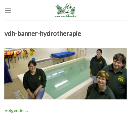
Skip
to
content
vdh-banner-hydrotherapie
Volgende
→