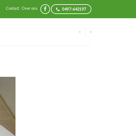
Contact
Over ons
|
|
0497-642197
-
-