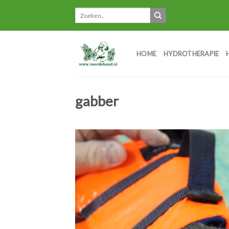
Skip
to
content
HOME
HYDROTHERAPIE
gabber