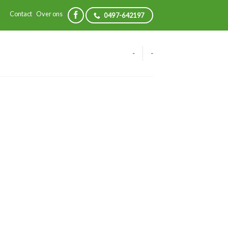
Contact
Over ons
|
|
0497-642197
-
-