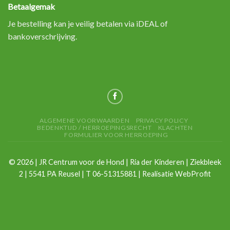
Betaalgemak
Je bestelling kan je veilig betalen via iDEAL of
bankoverschrijving.
ALGEMENE VOORWAARDEN
PRIVACY POLICY
BEDENKTIJD / HERROEPINGSRECHT
KLACHTEN
FORMULIER VOOR HERROEPING
©
2026
| JR Centrum voor de Hond | Ria der Kinderen | Ziekbleek
2 | 5541 PA Reusel | T 06-51315881 | Realisatie
WebProfit