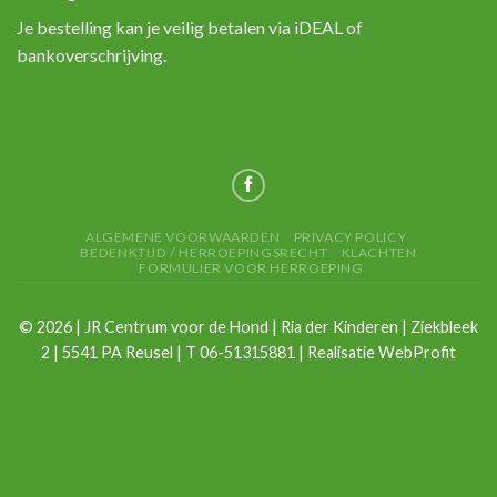
Je bestelling kan je veilig betalen via iDEAL of
bankoverschrijving.
ALGEMENE VOORWAARDEN
PRIVACY POLICY
BEDENKTIJD / HERROEPINGSRECHT
KLACHTEN
FORMULIER VOOR HERROEPING
©
2026
| JR Centrum voor de Hond | Ria der Kinderen | Ziekbleek
2 | 5541 PA Reusel | T 06-51315881 | Realisatie
WebProfit