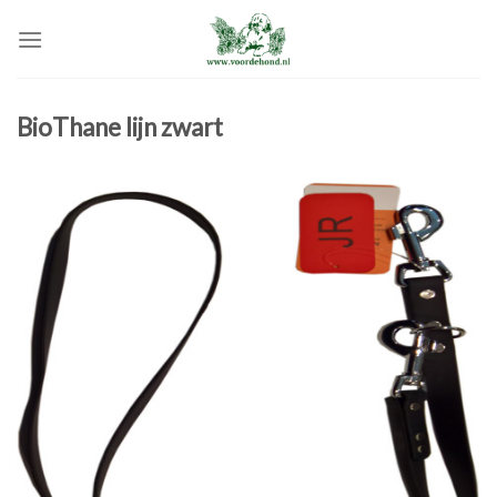
Skip
to
content
BioThane lijn zwart