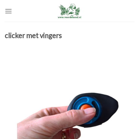
Skip
to
content
clicker met vingers