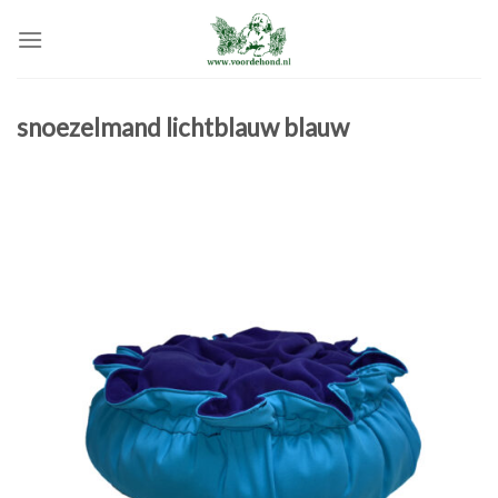
Skip
to
content
snoezelmand lichtblauw blauw