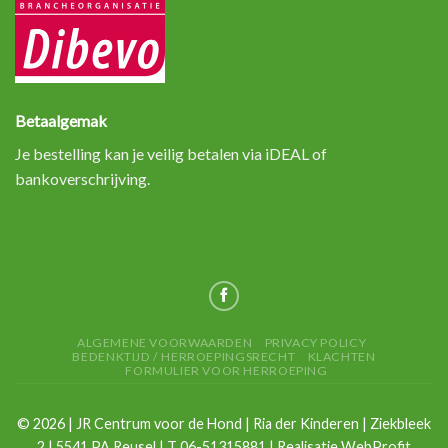
Betaalgemak
Je bestelling kan je veilig betalen via iDEAL of
bankoverschrijving.
ALGEMENE VOORWAARDEN
PRIVACY POLICY
BEDENKTIJD / HERROEPINGSRECHT
KLACHTEN
FORMULIER VOOR HERROEPING
©
2026
| JR Centrum voor de Hond | Ria der Kinderen | Ziekbleek
2 | 5541 PA Reusel | T 06-51315881 | Realisatie
WebProfit