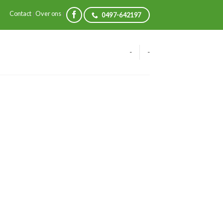
Contact
Over ons
|
|
0497-642197
-
-