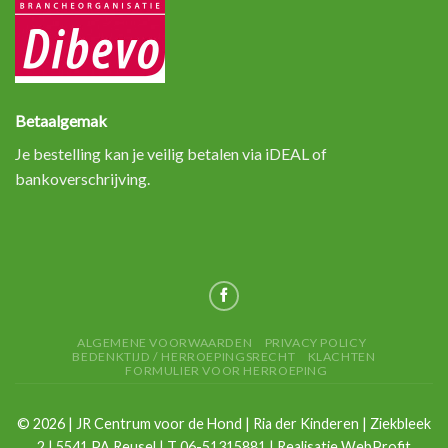
Betaalgemak
Je bestelling kan je veilig betalen via iDEAL of
bankoverschrijving.
ALGEMENE VOORWAARDEN
PRIVACY POLICY
BEDENKTIJD / HERROEPINGSRECHT
KLACHTEN
FORMULIER VOOR HERROEPING
©
2026
| JR Centrum voor de Hond | Ria der Kinderen | Ziekbleek
2 | 5541 PA Reusel | T 06-51315881 | Realisatie
WebProfit