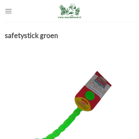
Skip
to
content
safetystick groen