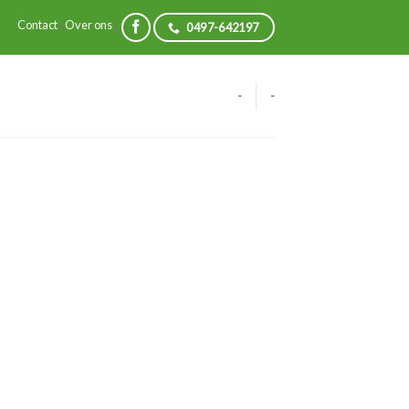
Contact
Over ons
|
|
0497-642197
-
-