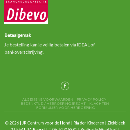
Betaalgemak
Je bestelling kan je veilig betalen via iDEAL of
bankoverschrijving.
ALGEMENE VOORWAARDEN
PRIVACY POLICY
BEDENKTIJD / HERROEPINGSRECHT
KLACHTEN
FORMULIER VOOR HERROEPING
©
2026
| JR Centrum voor de Hond | Ria der Kinderen | Ziekbleek
2 | 5541 PA Reusel | T 06-51315881 | Realisatie
WebProfit