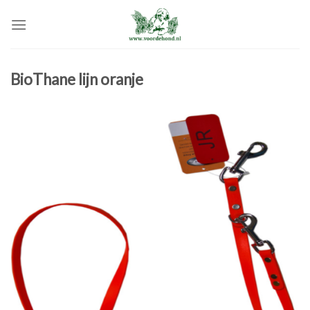
Skip
to
content
BioThane lijn oranje