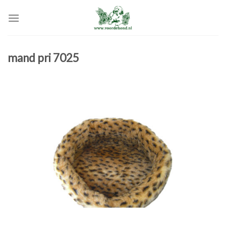
Skip
to
content
mand pri 7025