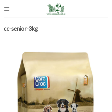
Skip
to
content
cc-senior-3kg